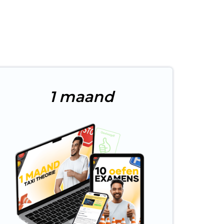
t
1 maand