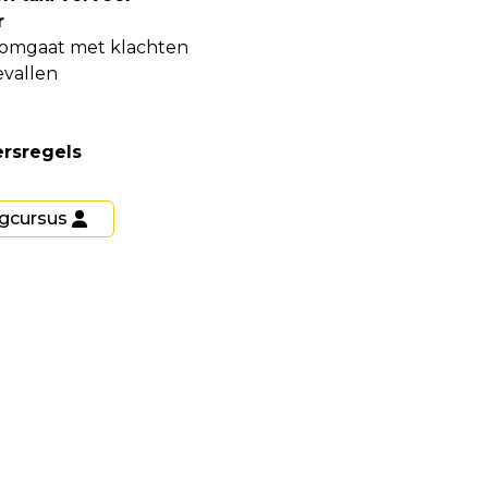
r
 omgaat met klachten
evallen
ersregels
gcursus