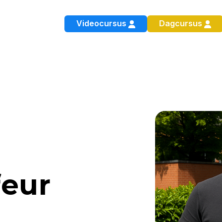
Videocursus
Dagcursus
feur