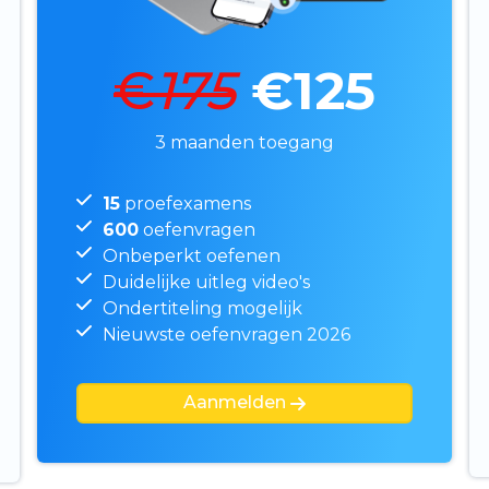
€
175
€125
3 maanden toegang
15
proefexamens
600
oefenvragen
Onbeperkt oefenen
Duidelijke uitleg video's
Ondertiteling mogelijk
Nieuwste oefenvragen 2026
Aanmelden