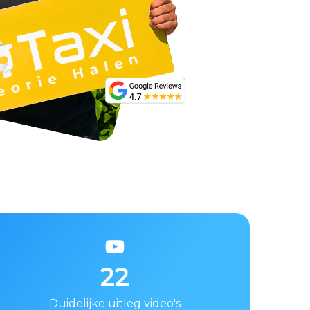
22
Duidelijke uitleg video's