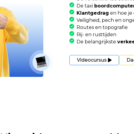
De taxi
boordcompute
Klantgedrag
en hoe je
Veiligheid, pech en ong
Routes en topografie
Rij- en rusttijden
De belangrijkste
verke
Videocursus
Da